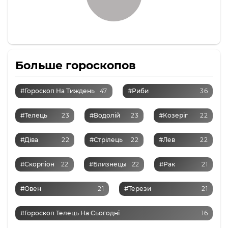
Больше гороскопов
#Гороскоп На Тиждень
47
#Риби
36
#Телець
23
#Водолій
23
#Козеріг
22
#Діва
22
#Стрілець
22
#Лев
22
#Скорпіон
22
#Близнецы
22
#Рак
21
#Овен
21
#Терези
21
#Гороскоп Телець На Сьогодні
16