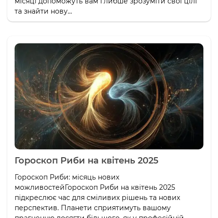
місяці допоможуть вам глибше зрозуміти свої цілі
та знайти нову...
Гороскоп Риби на квітень 2025
Гороскоп Риби: місяць нових
можливостейГороскоп Риби на квітень 2025
підкреслює час для сміливих рішень та нових
перспектив. Планети сприятимуть вашому
прагненню досягти більшого, як у професійній...