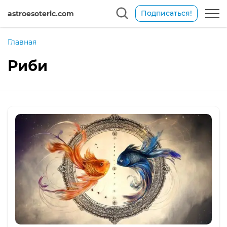
Подписаться!
astroesoteric.com
Главная
Риби