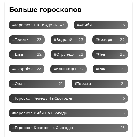
Больше гороскопов
#Гороскоп На Тиждень
47
#
#Риби
36
#Телець
23
#Водолій
23
#Козеріг
22
#Діва
22
#Стрілець
22
#Лев
22
#Скорпіон
22
#Близнецы
22
#Рак
21
#Овен
21
#Терези
21
#Гороскоп Телець На Сьогодні
16
#Гороскоп Риби На Сьогодні
15
#Гороскоп Козеріг На Сьогодні
15