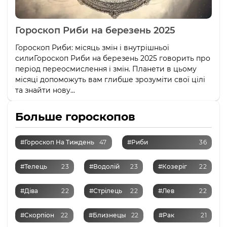
Гороскоп Риби на березень 2025
Гороскоп Риби: місяць змін і внутрішньої
силиГороскоп Риби на березень 2025 говорить про
період переосмислення і змін. Планети в цьому
місяці допоможуть вам глибше зрозуміти свої цілі
та знайти нову...
Больше гороскопов
#Гороскоп На Тиждень
47
#Риби
36
#Телець
23
#Водолій
23
#Козеріг
22
#Діва
22
#Стрілець
22
#Лев
22
#Скорпіон
22
#Близнецы
22
#Рак
21