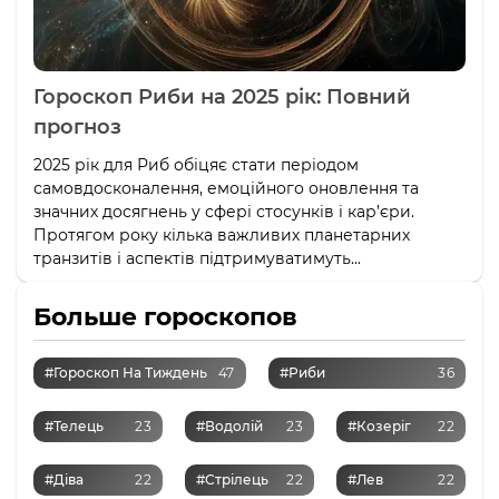
Гороскоп Риби на 2025 рік: Повний
прогноз
2025 рік для Риб обіцяє стати періодом
самовдосконалення, емоційного оновлення та
значних досягнень у сфері стосунків і кар’єри.
Протягом року кілька важливих планетарних
транзитів і аспектів підтримуватимуть...
Больше гороскопов
#Гороскоп На Тиждень
47
#Риби
36
#Телець
23
#Водолій
23
#Козеріг
22
#Діва
22
#Стрілець
22
#Лев
22