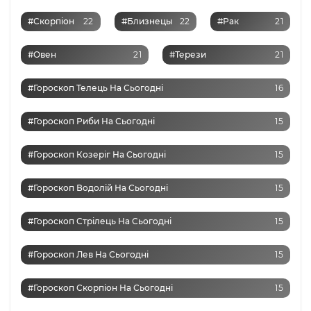
#Скорпіон
22
#Близнецы
22
#Рак
21
#Овен
21
#Терези
21
#Гороскоп Телець На Сьогодні
16
#Гороскоп Риби На Сьогодні
15
#Гороскоп Козеріг На Сьогодні
15
#Гороскоп Водолій На Сьогодні
15
#Гороскоп Стрілець На Сьогодні
15
#Гороскоп Лев На Сьогодні
15
#Гороскоп Скорпіон На Сьогодні
15