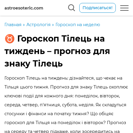
Подписаться!
astroesoteric.com
Главная
»
Астрологія
»
Гороскоп на неделю
♉️ Гороскоп Тілець на
тиждень – прогноз для
знаку Тілець
Гороскоп Тілець на тиждень: дізнайтеся, що чекає на
Тільця цього тижня. Прогноз для знаку Тілець охоплює
ключові події для кожного дня: понеділок, вівторок,
середа, четвер, п’ятниця, субота, неділя. Як складуться
стосунки і фінанси на початку тижня? Що обіцяє
гороскоп для Тільця на понеділок і вівторок? Прогноз
на середу та четвер підкаже, коли зосередитись на