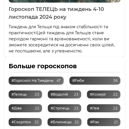
Гороскоп ТЕЛЕЦЬ на тиждень 4-10
листопада 2024 року
Тиждень для Тельця під знаком стабільності та
практичностіЦей тиждень для Тельців стане
періодом гармонії та врівноваженості, коли ви
зможете зосередитися на досягненні своїх цілей,
не поспішаючи, але з упевненістю.
Больше гороскопов
#Гороскоп На Тиждень
47
#Риби
36
#Телець
23
#Водолій
23
#Козеріг
22
#Діва
22
#Стрілець
22
#Лев
22
#Скорпіон
22
#Близнецы
22
#Рак
21