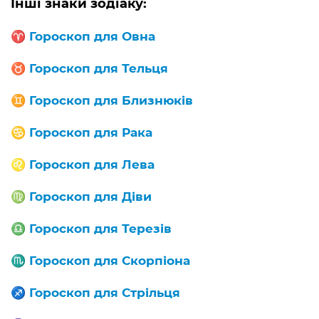
Інші знаки зодіаку:
♈️
Гороскоп для Овна
♉️
Гороскоп для Тельця
♊️
Гороскоп для Близнюків
♋️
Гороскоп для Рака
♌️
Гороскоп для Лева
♍️
Гороскоп для Діви
♎️
Гороскоп для Терезів
♏️
Гороскоп для Скорпіона
♐️
Гороскоп для Стрільця