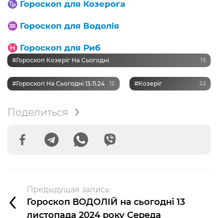
♑️
Гороскоп для Козерога
♒️
Гороскоп для Водолія
♓️
Гороскоп для Риб
#Гороскоп Козеріг На Сьогодні
15
#Гороскоп На Сьогодні 13.11.24
#Козеріг
12
22
Поделиться
Предыдущая запись
Гороскоп ВОДОЛІЙ на сьогодні 13
листопада 2024 року Середа