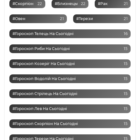
#Скорпіон
22
#Близнецы
22
#Рак
21
#Овен
21
#Терези
21
#Гороскоп Телець На Сьогодні
16
#Гороскоп Риби На Сьогодні
15
#Гороскоп Козеріг На Сьогодні
15
#Гороскоп Водолій На Сьогодні
15
#Гороскоп Стрілець На Сьогодні
15
#Гороскоп Лев На Сьогодні
15
#Гороскоп Скорпіон На Сьогодні
15
#Гороскоп Терези На Сьогодні
15