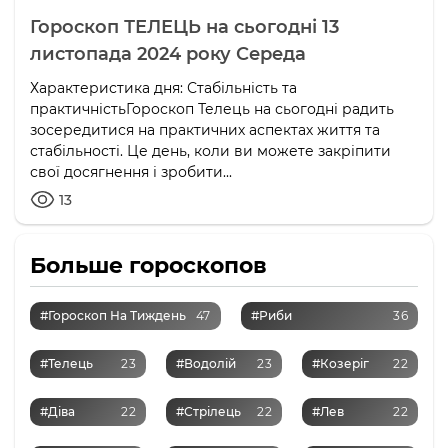
Гороскоп ТЕЛЕЦЬ на сьогодні 13
листопада 2024 року Середа
Характеристика дня: Стабільність та
практичністьГороскоп Телець на сьогодні радить
зосередитися на практичних аспектах життя та
стабільності. Це день, коли ви можете закріпити
свої досягнення і зробити...
13
Больше гороскопов
#Гороскоп На Тиждень
47
#Риби
36
#Телець
23
#Водолій
23
#Козеріг
22
#Діва
22
#Стрілець
22
#Лев
22