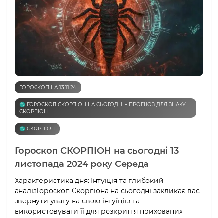
ГОРОСКОП НА 13.11.24
♏️ ГОРОСКОП СКОРПІОН НА СЬОГОДНІ – ПРОГНОЗ ДЛЯ ЗНАКУ
СКОРПІОН
♏️ СКОРПІОН
Гороскоп СКОРПІОН на сьогодні 13
листопада 2024 року Середа
Характеристика дня: Інтуїція та глибокий
аналізГороскоп Скорпіона на сьогодні закликає вас
звернути увагу на свою інтуїцію та
використовувати її для розкриття прихованих