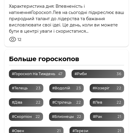
Характеристика дня: Впевненість і
натхненняГороскоп Лев на сьогодні підкреслює ваш
природний талант до лідерства та бажання
висловлювати свої ідеї. Це день, коли ви можете
бути в центрі уваги і скористатися...
12
Больше гороскопов
#Гороскоп На Тиждень
47
#Риби
36
#Телець
23
#Водолій
23
#Козеріг
22
#Діва
22
#Стрілець
22
#Лев
22
#Скорпіон
22
#Близнецы
22
#Рак
21
#Овен
21
#Терези
21