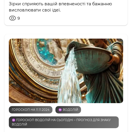
Зірки сприяють вашій впевненості та бажанню
висловлювати свої ідеї.
9
ГОРОСКОП НА 11.11.2024
♒️ ВОДОЛІЙ
♒️ ГОРОСКОП ВОДОЛІЙ НА СЬОГОДНІ – ПРОГНОЗ ДЛЯ ЗНАКУ
ВОДОЛІЙ