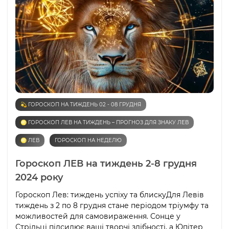
💫 ГОРОСКОП НА ТИЖДЕНЬ 02 - 08 ГРУДНЯ
♌️ ГОРОСКОП ЛЕВ НА ТИЖДЕНЬ – ПРОГНОЗ ДЛЯ ЗНАКУ ЛЕВ
♌️ ЛЕВ
ГОРОСКОП НА НЕДЕЛЮ
Гороскоп ЛЕВ на тиждень 2-8 грудня
2024 року
Гороскоп Лев: тиждень успіху та блискуДля Левів
тиждень з 2 по 8 грудня стане періодом тріумфу та
можливостей для самовираження. Сонце у
Стрільці підсилює ваші творчі здібності, а Юпітер