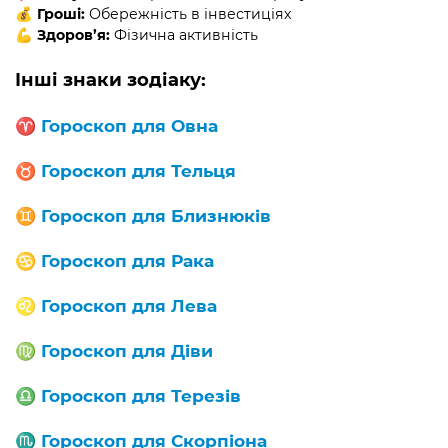
💰
Гроші:
Обережність в інвестиціях
💪
Здоров’я:
Фізична активність
Інші знаки зодіаку:
♈️
Гороскоп для Овна
♉️
Гороскоп для Тельця
♊️
Гороскоп для Близнюків
♋️
Гороскоп для Рака
♌️
Гороскоп для Лева
♍️
Гороскоп для Діви
♎️
Гороскоп для Терезів
♏️
Гороскоп для Скорпіона