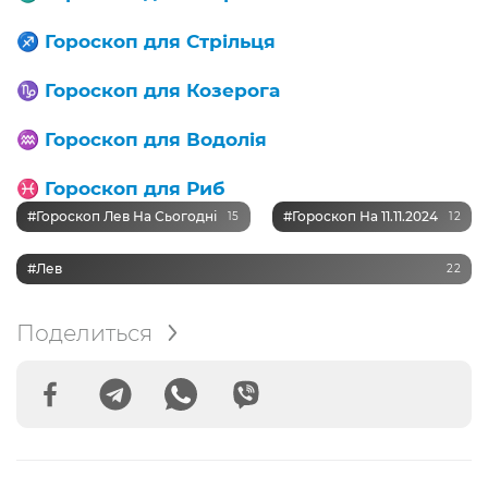
♐️
Гороскоп для Стрільця
♑️
Гороскоп для Козерога
♒️
Гороскоп для Водолія
♓️
Гороскоп для Риб
#Гороскоп Лев На Сьогодні
#Гороскоп На 11.11.2024
15
12
#Лев
22
Поделиться