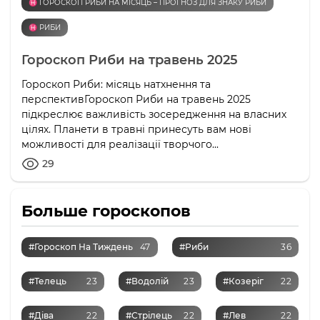
♓️ ГОРОСКОП РИБИ НА МІСЯЦЬ – ПРОГНОЗ ДЛЯ ЗНАКУ РИБИ
♓️ РИБИ
Гороскоп Риби на травень 2025
Гороскоп Риби: місяць натхнення та
перспективГороскоп Риби на травень 2025
підкреслює важливість зосередження на власних
цілях. Планети в травні принесуть вам нові
можливості для реалізації творчого...
29
Больше гороскопов
#Гороскоп На Тиждень
47
#Риби
36
#Телець
23
#Водолій
23
#Козеріг
22
#Діва
22
#Стрілець
22
#Лев
22