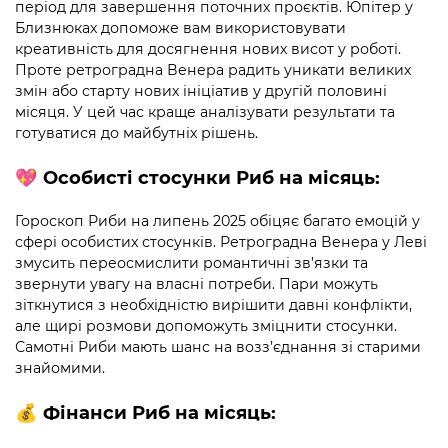
період для завершення поточних проєктів. Юпітер у
Близнюках допоможе вам використовувати
креативність для досягнення нових висот у роботі.
Проте ретроградна Венера радить уникати великих
змін або старту нових ініціатив у другій половині
місяця. У цей час краще аналізувати результати та
готуватися до майбутніх рішень.
💖
Особисті стосунки
Риб на місяць:
Гороскоп Риби на липень 2025 обіцяє багато емоцій у
сфері особистих стосунків. Ретроградна Венера у Леві
змусить переосмислити романтичні зв’язки та
звернути увагу на власні потреби. Пари можуть
зіткнутися з необхідністю вирішити давні конфлікти,
але щирі розмови допоможуть зміцнити стосунки.
Самотні Риби мають шанс на возз’єднання зі старими
знайомими.
💰
Фінанси
Риб на місяць: