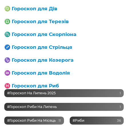
♍️
Гороскоп для Дів
♎️
Гороскоп для Терезів
♏️
Гороскоп для Скорпіона
♐️
Гороскоп для Стрільця
♑️
Гороскоп для
Козерога
♒️
Гороскоп для
Водолія
♓️
Гороскоп для
Риб
#Гороскоп На Липень 2025
1
#Гороскоп Риби На Липень
1
#Гороскоп Риби На Місяць
#Риби
11
36