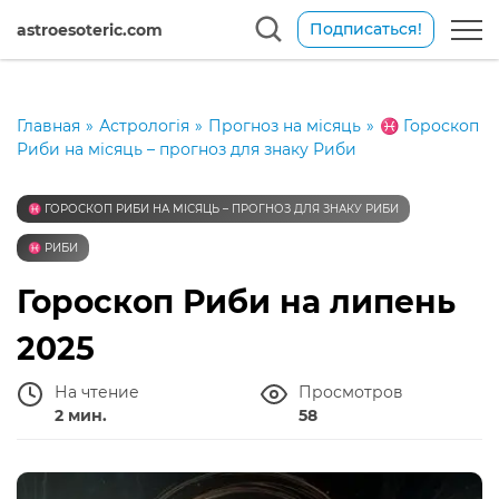
Подписаться!
astroesoteric.com
Главная
»
Астрологія
»
Прогноз на місяць
»
♓️ Гороскоп
Риби на місяць – прогноз для знаку Риби
♓️ ГОРОСКОП РИБИ НА МІСЯЦЬ – ПРОГНОЗ ДЛЯ ЗНАКУ РИБИ
♓️ РИБИ
Гороскоп Риби на липень
2025
На чтение
Просмотров
2 мин.
58