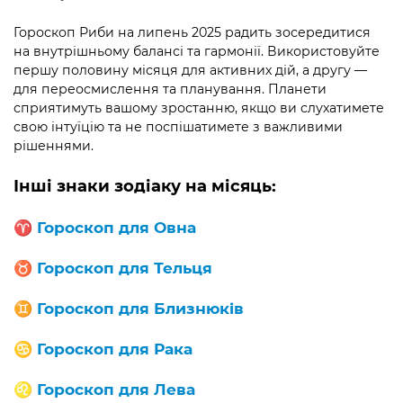
Гороскоп Риби на липень 2025 радить зосередитися
на внутрішньому балансі та гармонії. Використовуйте
першу половину місяця для активних дій, а другу —
для переосмислення та планування. Планети
сприятимуть вашому зростанню, якщо ви слухатимете
свою інтуїцію та не поспішатимете з важливими
рішеннями.
Інші знаки зодіаку на місяць:
♈️
Гороскоп для Овна
♉️
Гороскоп для Тельця
♊️
Гороскоп для
Близнюків
♋️
Гороскоп для Рака
♌️
Гороскоп для
Лева