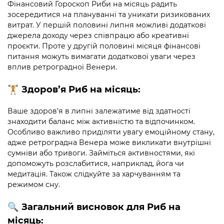
Фінансовий Гороскоп Риби на місяць радить
зосередитися на плануванні та уникати ризикованих
витрат. У першій половині липня можливі додаткові
джерела доходу через співпрацю або креативні
проєкти. Проте у другій половині місяця фінансові
питання можуть вимагати додаткової уваги через
вплив ретроградної Венери.
🏋️
Здоров’я
Риб на місяць:
Ваше здоров’я в липні залежатиме від здатності
знаходити баланс між активністю та відпочинком.
Особливо важливо приділяти увагу емоційному стану,
адже ретроградна Венера може викликати внутрішні
сумніви або тривоги. Займіться активностями, які
допоможуть розслабитися, наприклад, йога чи
медитація. Також слідкуйте за харчуванням та
режимом сну.
🔍
Загальний висновок
для Риб на
місяць: