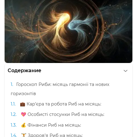
Содержание
Гороскоп Риби: місяць гармонії та нових
горизонтів
💼 Кар’єра та робота Риб на місяць:
💖 Особисті стосунки Риб на місяць:
💰 Фінанси Риб на місяць:
🏋️ Здоров’я Риб на місяць: