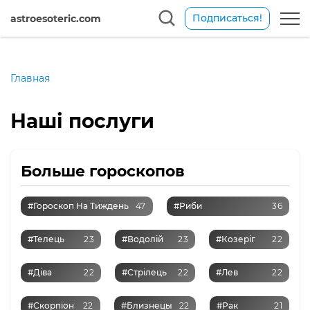
Подписаться!
astroesoteric.com
Главная
Наші послуги
Больше гороскопов
#Гороскоп На Тиждень
47
#Риби
36
#Телець
23
#Водолій
23
#Козеріг
22
#Діва
22
#Стрілець
22
#Лев
22
#Скорпіон
22
#Близнецы
22
#Рак
21