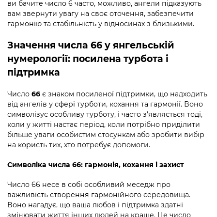
ви бачите число 6 часто, можливо, ангели підказують
вам звернути увагу на своє оточення, забезпечити
гармонію та стабільність у відносинах з близькими.
Значення числа 66 у янгельській
нумерології: посилена турбота і
підтримка
Число
66
є знаком посиленої підтримки, що надходить
від ангелів у сфері турботи, кохання та гармонії. Воно
символізує особливу турботу, і часто з’являється тоді,
коли у житті настає період, коли потрібно приділити
більше уваги особистим стосункам або зробити вибір
на користь тих, хто потребує допомоги.
Символіка числа 66: гармонія, кохання і захист
Число 66 несе в собі особливий меседж про
важливість створення гармонійного середовища.
Воно нагадує, що ваша любов і підтримка здатні
змінювати життя інших людей на краще. Це число