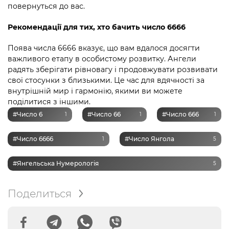
повернуться до вас.
Рекомендації для тих, хто бачить число 6666
Поява числа 6666 вказує, що вам вдалося досягти
важливого етапу в особистому розвитку. Ангели
радять зберігати рівновагу і продовжувати розвивати
свої стосунки з близькими. Це час для вдячності за
внутрішній мир і гармонію, якими ви можете
поділитися з іншими.
#Число 6
#Число 66
#Число 666
1
1
1
#Число 6666
#Число Янгола
1
5
#Янгельська Нумерологія
5
Поделиться