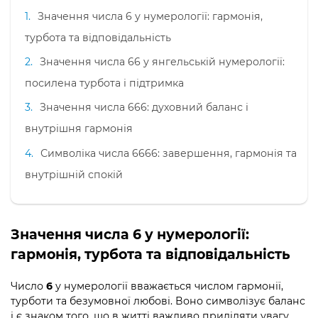
Значення числа 6 у нумерології: гармонія,
турбота та відповідальність
Значення числа 66 у янгельській нумерології:
посилена турбота і підтримка
Значення числа 666: духовний баланс і
внутрішня гармонія
Символіка числа 6666: завершення, гармонія та
внутрішній спокій
Значення числа 6 у нумерології:
гармонія, турбота та відповідальність
Число
6
у нумерології вважається числом гармонії,
турботи та безумовної любові. Воно символізує баланс
і є знаком того, що в житті важливо приділяти увагу