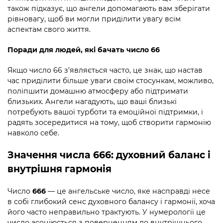
також підказує, що ангели допомагають вам зберігати
рівновагу, щоб ви могли приділити увагу всім
аспектам свого життя.
Поради для людей, які бачать число 66
Якщо число 66 з’являється часто, це знак, що настав
час приділити більше уваги своїм стосункам, можливо,
поліпшити домашню атмосферу або підтримати
близьких. Ангели нагадують, що ваші близькі
потребують вашої турботи та емоційної підтримки, і
радять зосередитися на тому, щоб створити гармонію
навколо себе.
Значення числа 666: духовний баланс і
внутрішня гармонія
Число
666
— це ангельське число, яке насправді несе
в собі глибокий сенс духовного балансу і гармонії, хоча
його часто неправильно трактують. У нумерології це
число асоціюється з поверненням до внутрішнього