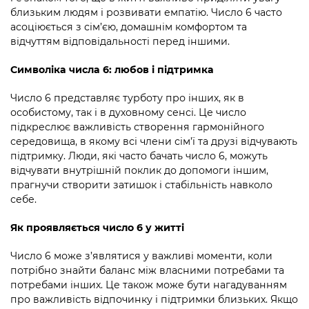
близьким людям і розвивати емпатію. Число 6 часто
асоціюється з сім’єю, домашнім комфортом та
відчуттям відповідальності перед іншими.
Символіка числа 6: любов і підтримка
Число 6 представляє турботу про інших, як в
особистому, так і в духовному сенсі. Це число
підкреслює важливість створення гармонійного
середовища, в якому всі члени сім’ї та друзі відчувають
підтримку. Люди, які часто бачать число 6, можуть
відчувати внутрішній поклик до допомоги іншим,
прагнучи створити затишок і стабільність навколо
себе.
Як проявляється число 6 у житті
Число 6 може з’являтися у важливі моменти, коли
потрібно знайти баланс між власними потребами та
потребами інших. Це також може бути нагадуванням
про важливість відпочинку і підтримки близьких. Якщо