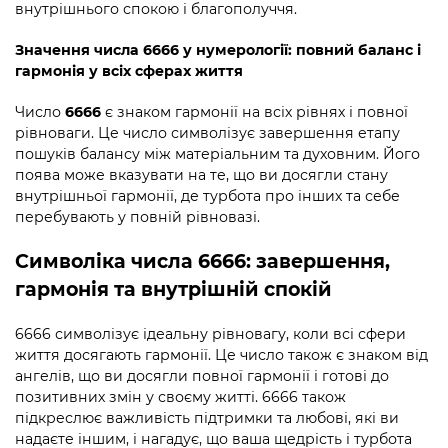
внутрішнього спокою і благополуччя.
Значення числа 6666 у нумерології: повний баланс і
гармонія у всіх сферах життя
Число
6666
є знаком гармонії на всіх рівнях і повної
рівноваги. Це число символізує завершення етапу
пошуків балансу між матеріальним та духовним. Його
поява може вказувати на те, що ви досягли стану
внутрішньої гармонії, де турбота про інших та себе
перебувають у повній рівновазі.
Символіка числа 6666: завершення,
гармонія та внутрішній спокій
6666 символізує ідеальну рівновагу, коли всі сфери
життя досягають гармонії. Це число також є знаком від
ангелів, що ви досягли повної гармонії і готові до
позитивних змін у своєму житті. 6666 також
підкреслює важливість підтримки та любові, які ви
надаєте іншим, і нагадує, що ваша щедрість і турбота