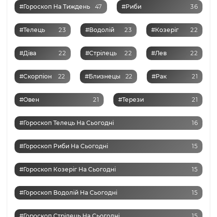
#Гороскоп На Тиждень
47
#Риби
36
#Телець
23
#Водолій
23
#Козеріг
22
#Діва
22
#Стрілець
22
#Лев
22
#Скорпіон
22
#Близнецы
22
#Рак
21
#Овен
21
#Терези
21
#Гороскоп Телець На Сьогодні
16
#Гороскоп Риби На Сьогодні
15
#Гороскоп Козеріг На Сьогодні
15
#Гороскоп Водолій На Сьогодні
15
#Гороскоп Стрілець На Сьогодні
15