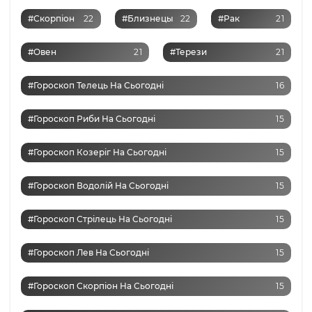
#Скорпіон
22
#Близнецы
22
#Рак
21
#Овен
21
#Терези
21
#Гороскоп Телець На Сьогодні
16
#Гороскоп Риби На Сьогодні
15
#Гороскоп Козеріг На Сьогодні
15
#Гороскоп Водолій На Сьогодні
15
#Гороскоп Стрілець На Сьогодні
15
#Гороскоп Лев На Сьогодні
15
#Гороскоп Скорпіон На Сьогодні
15