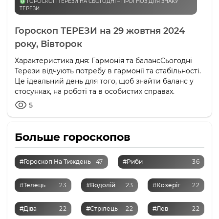
♎️ ГОРОСКОП ТЕРЕЗИ НА СЬОГОДНІ – ПРОГНОЗ ДЛЯ ЗНАКУ
ТЕРЕЗИ
Гороскоп ТЕРЕЗИ на 29 жовтня 2024
року, Вівторок
Характеристика дня: Гармонія та балансСьогодні
Терези відчують потребу в гармонії та стабільності.
Це ідеальний день для того, щоб знайти баланс у
стосунках, на роботі та в особистих справах.
5
Больше гороскопов
#Гороскоп На Тиждень
47
#Риби
36
#Телець
23
#Водолій
23
#Козеріг
22
#Діва
22
#Стрілець
22
#Лев
22