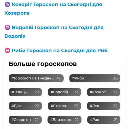
♑️
Козеріг Гороскоп на Сьогодні для
Козерога
♒️
Водолій Гороскоп на Сьогодні для
Водолія
♓️
Риби Гороскоп на Сьогодні для Риб
Больше гороскопов
#Гороскоп На Тиждень
47
#Риби
36
#Телець
23
#Водолій
23
#Козеріг
22
#Діва
22
#Стрілець
22
#Лев
22
#Скорпіон
22
#Близнецы
22
#Рак
21