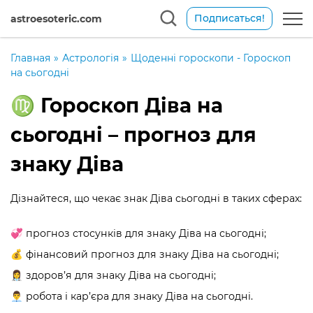
Подписаться!
astroesoteric.com
Главная
»
Астрологія
»
Щоденні гороскопи - Гороскоп
на сьогодні
♍️ Гороскоп Діва на
сьогодні – прогноз для
знаку Діва
Дізнайтеся, що чекає знак Діва сьогодні в таких сферах:
💞 прогноз стосунків для знаку Діва на сьогодні;
💰 фінансовий прогноз для знаку Діва на сьогодні;
👩‍⚕️ здоров’я для знаку Діва на сьогодні;
👨‍💼 робота і кар’єра для знаку Діва на сьогодні.