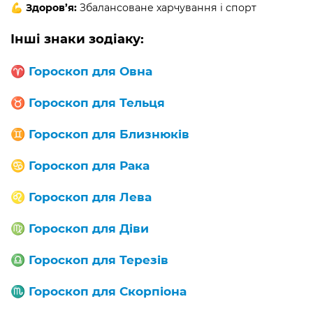
💪
Здоров’я:
Збалансоване харчування і спорт
Інші знаки зодіаку:
♈️
Гороскоп для Овна
♉️
Гороскоп для Тельця
♊️
Гороскоп для Близнюків
♋️
Гороскоп для Рака
♌️
Гороскоп для Лева
♍️
Гороскоп для Діви
♎️
Гороскоп для Терезів
♏️
Гороскоп для Скорпіона