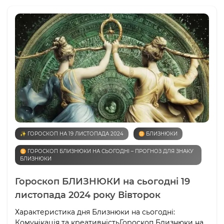
✨ ГОРОСКОП НА 19 ЛИСТОПАДА 2024
♊️ БЛИЗНЮКИ
♊️ ГОРОСКОП БЛИЗНЮКИ НА СЬОГОДНІ – ПРОГНОЗ ДЛЯ ЗНАКУ
БЛИЗНЮКИ
Гороскоп БЛИЗНЮКИ на сьогодні 19
листопада 2024 року Вівторок
Характеристика дня Близнюки на сьогодні:
Комунікація та креативністьГороскоп Близнюки на