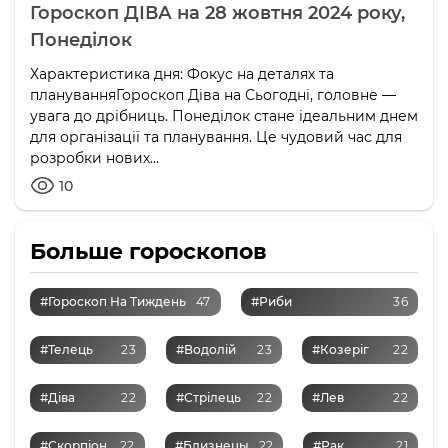
Гороскоп ДІВА на 28 жовтня 2024 року,
Понеділок
Характеристика дня: Фокус на деталях та
плануванняГороскоп Діва на Сьогодні, головне —
увага до дрібниць. Понеділок стане ідеальним днем
для організації та планування. Це чудовий час для
розробки нових...
10
Больше гороскопов
#Гороскоп На Тиждень
47
#Риби
36
#Телець
23
#Водолій
23
#Козеріг
22
#Діва
22
#Стрілець
22
#Лев
22
#Скорпіон
22
#Близнецы
22
#Рак
21