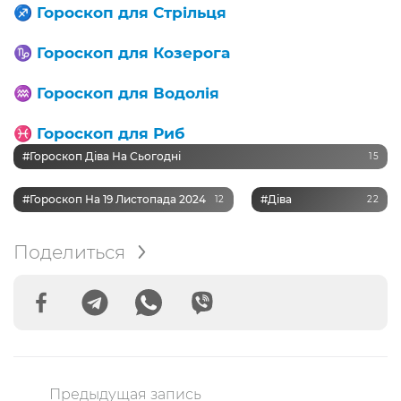
♐️
Гороскоп для Стрільця
♑️
Гороскоп для Козерога
♒️
Гороскоп для Водолія
♓️
Гороскоп для Риб
#Гороскоп Діва На Сьогодні
15
#Гороскоп На 19 Листопада 2024
#Діва
12
22
Поделиться
Предыдущая запись