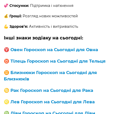
💞 Стосунки:
Підтримка і натхнення
💰 Гроші:
Розгляд нових можливостей
💪 Здоров’я:
Активність і витривалість
Інші знаки зодіаку на сьогодні:
♈️
Овен Гороскоп на Сьогодні для Овна
♉️
Тілець Гороскоп на Сьогодні для Тельця
♊️
Близнюки Гороскоп на Сьогодні для
Близнюків
♋️
Рак Гороскоп на Сьогодні для Рака
♌️
Лев Гороскоп на Сьогодні для Лева
♍️
Діви Гороскоп на Сьогодні для Діви