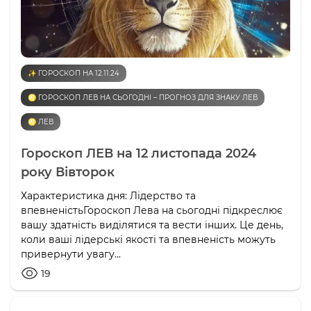
✨ ГОРОСКОП НА 12.11.24
♌️ ГОРОСКОП ЛЕВ НА СЬОГОДНІ – ПРОГНОЗ ДЛЯ ЗНАКУ ЛЕВ
♌️ ЛЕВ
Гороскоп ЛЕВ на 12 листопада 2024
року Вівторок
Характеристика дня: Лідерство та
впевненістьГороскоп Лева на сьогодні підкреслює
вашу здатність виділятися та вести інших. Це день,
коли ваші лідерські якості та впевненість можуть
привернути увагу...
19