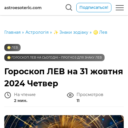
Подписаться!
astroesoteric.com
Главная
»
Астрологія
»
✨ Знаки зодіаку
»
♌️ Лев
♌️ ЛЕВ
♌️ ГОРОСКОП ЛЕВ НА СЬОГОДНІ – ПРОГНОЗ ДЛЯ ЗНАКУ ЛЕВ
Гороскоп ЛЕВ на 31 жовтня
2024 Четвер
На чтение
Просмотров
2 мин.
11