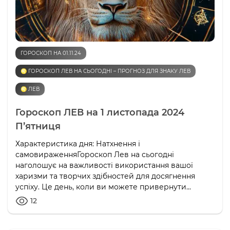
ГОРОСКОП НА 01.11.24
♌️ ГОРОСКОП ЛЕВ НА СЬОГОДНІ – ПРОГНОЗ ДЛЯ ЗНАКУ ЛЕВ
♌️ ЛЕВ
Гороскоп ЛЕВ на 1 листопада 2024
П’ятниця
Характеристика дня: Натхнення і
самовираженняГороскоп Лев на сьогодні
наголошує на важливості використання вашої
харизми та творчих здібностей для досягнення
успіху. Це день, коли ви можете привернути...
12