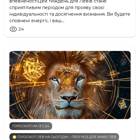
впевненостіЦей тиждень для Левів стане
сприятливим періодом для прояву своєї
індивідуальності та досягнення визнання. Ви будете
сповнені енергії, і ваш...
24
ГОРОСКОП НА 13.11.24
♌️ ГОРОСКОП ЛЕВ НА СЬОГОДНІ – ПРОГНОЗ ДЛЯ ЗНАКУ ЛЕВ