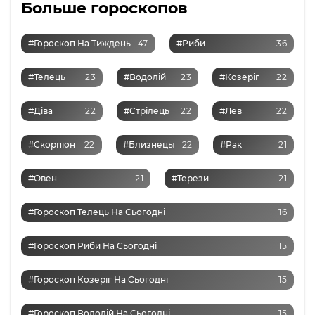
Больше гороскопов
#Гороскоп На Тиждень
47
#Риби
36
#Телець
23
#Водолій
23
#Козеріг
22
#Діва
22
#Стрілець
22
#Лев
22
#Скорпіон
22
#Близнецы
22
#Рак
21
#Овен
21
#Терези
21
#Гороскоп Телець На Сьогодні
16
#Гороскоп Риби На Сьогодні
15
#Гороскоп Козеріг На Сьогодні
15
#Гороскоп Водолій На Сьогодні
15