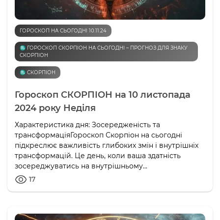
ГОРОСКОП НА СЬОГОДНІ 10.11.24
♏️ ГОРОСКОП СКОРПІОН НА СЬОГОДНІ – ПРОГНОЗ ДЛЯ ЗНАКУ
СКОРПІОН
♏️ СКОРПІОН
Гороскоп СКОРПІОН на 10 листопада
2024 року Неділя
Характеристика дня: Зосередженість та
трансформаціяГороскоп Скорпіон на сьогодні
підкреслює важливість глибоких змін і внутрішніх
трансформацій. Це день, коли ваша здатність
зосереджуватись на внутрішньому...
17