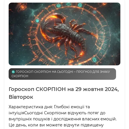
♏️ ГОРОСКОП СКОРПІОН НА СЬОГОДНІ – ПРОГНОЗ ДЛЯ ЗНАКУ
СКОРПІОН
Гороскоп СКОРПІОН на 29 жовтня 2024,
Вівторок
Характеристика дня: Глибокі емоції та
інтуїціяСьогодні Скорпіони відчують потяг до
внутрішніх пошуків і дослідження власних емоцій.
Це день, коли ви можете відчути підвищену