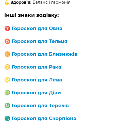
💪
Здоров’я:
Баланс і гармонія
Інші знаки зодіаку:
♈️
Гороскоп для Овна
♉️
Гороскоп для Тельця
♊️
Гороскоп для Близнюків
♋️
Гороскоп для Рака
♌️
Гороскоп для Лева
♍️
Гороскоп для Діви
♎️
Гороскоп для Терезів
♏️
Гороскоп для Скорпіона