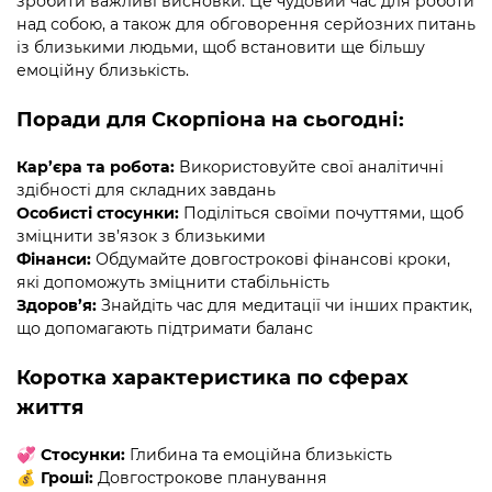
зробити важливі висновки. Це чудовий час для роботи
над собою, а також для обговорення серйозних питань
із близькими людьми, щоб встановити ще більшу
емоційну близькість.
Поради для Скорпіона на сьогодні:
Кар’єра та робота:
Використовуйте свої аналітичні
здібності для складних завдань
Особисті стосунки:
Поділіться своїми почуттями, щоб
зміцнити зв’язок з близькими
Фінанси:
Обдумайте довгострокові фінансові кроки,
які допоможуть зміцнити стабільність
Здоров’я:
Знайдіть час для медитації чи інших практик,
що допомагають підтримати баланс
Коротка характеристика по сферах
життя
💞
Стосунки:
Глибина та емоційна близькість
💰
Гроші:
Довгострокове планування