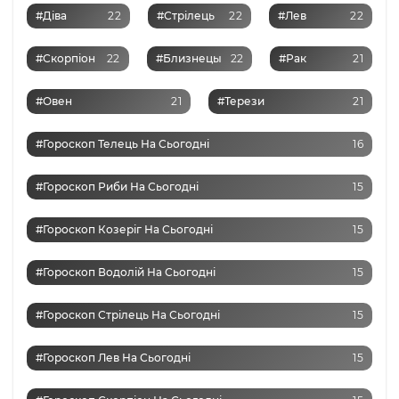
#Діва
22
#Стрілець
22
#Лев
22
#Скорпіон
22
#Близнецы
22
#Рак
21
#Овен
21
#Терези
21
#Гороскоп Телець На Сьогодні
16
#Гороскоп Риби На Сьогодні
15
#Гороскоп Козеріг На Сьогодні
15
#Гороскоп Водолій На Сьогодні
15
#Гороскоп Стрілець На Сьогодні
15
#Гороскоп Лев На Сьогодні
15