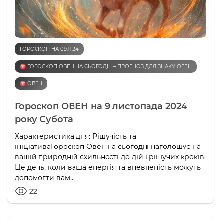
ГОРОСКОП НА 09.11.24
♈️ ГОРОСКОП ОВЕН НА СЬОГОДНІ – ПРОГНОЗ ДЛЯ ЗНАКУ ОВЕН
♈️ ОВЕН
Гороскоп ОВЕН на 9 листопада 2024
року Субота
Характеристика дня: Рішучість та
ініціативаГороскоп Овен на сьогодні наголошує на
вашій природній схильності до дій і рішучих кроків.
Це день, коли ваша енергія та впевненість можуть
допомогти вам...
22