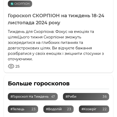
♏️ СКОРПІОН
Гороскоп СКОРПІОН на тиждень 18-24
листопада 2024 року
Тиждень для Скорпіона: Фокус на емоціях та
ціляхЦього тижня Скорпіони зможуть
зосередитися на глибоких питаннях та
довгострокових цілях. Ви відчуєте бажання
розібратися у своїх емоціях і зміцнити стосунки з
оточуючими.
25
Больше гороскопов
#Гороскоп На Тиждень
47
#Риби
36
#Телець
23
#Водолій
23
#Козеріг
22