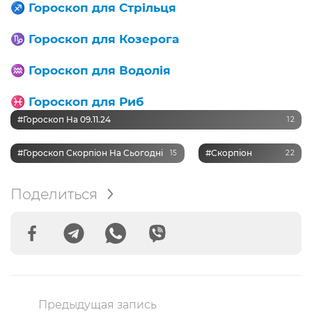
♐️
Гороскоп для Стрільця
♑️
Гороскоп для Козерога
♒️
Гороскоп для Водолія
♓️
Гороскоп для Риб
#Гороскоп На 09.11.24
12
#Гороскоп Скорпіон На Сьогодні
#Скорпіон
15
22
Поделиться
Предыдущая запись