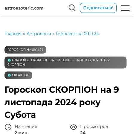
Подписаться!
astroesoteric.com
Главная
»
Астрологія
»
Гороскоп на 09.11.24
ГОРОСКОП НА 09.11.24
♏️ ГОРОСКОП СКОРПІОН НА СЬОГОДНІ – ПРОГНОЗ ДЛЯ ЗНАКУ
СКОРПІОН
♏️ СКОРПІОН
Гороскоп СКОРПІОН на 9
листопада 2024 року
Субота
На чтение
Просмотров
2 мин.
24