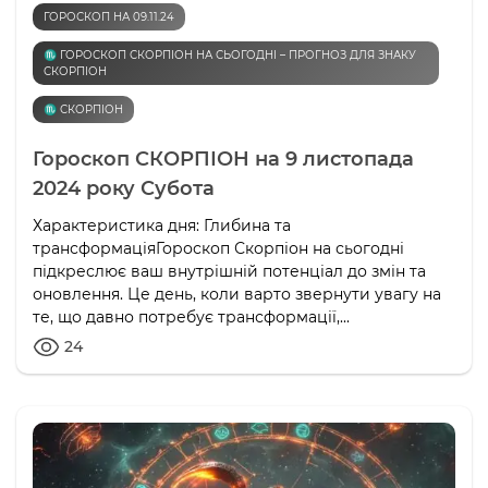
ГОРОСКОП НА 09.11.24
♏️ ГОРОСКОП СКОРПІОН НА СЬОГОДНІ – ПРОГНОЗ ДЛЯ ЗНАКУ
СКОРПІОН
♏️ СКОРПІОН
Гороскоп СКОРПІОН на 9 листопада
2024 року Субота
Характеристика дня: Глибина та
трансформаціяГороскоп Скорпіон на сьогодні
підкреслює ваш внутрішній потенціал до змін та
оновлення. Це день, коли варто звернути увагу на
те, що давно потребує трансформації,...
24