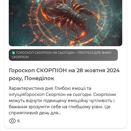
♏️ ГОРОСКОП СКОРПІОН НА СЬОГОДНІ – ПРОГНОЗ ДЛЯ ЗНАКУ
СКОРПІОН
Гороскоп СКОРПІОН на 28 жовтня 2024
року, Понеділок
Характеристика дня: Глибокі емоції та
інтуїціяГороскоп Скорпіон на сьогодні. Скорпіони
можуть відчути підвищену емоційну чутливість і
бажання зрозуміти себе на глибшому рівні. Це
сприятливий день для...
6