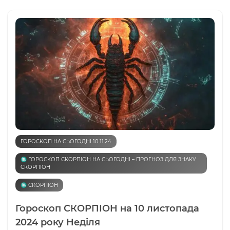
ГОРОСКОП НА СЬОГОДНІ 10.11.24
♏️ ГОРОСКОП СКОРПІОН НА СЬОГОДНІ – ПРОГНОЗ ДЛЯ ЗНАКУ
СКОРПІОН
♏️ СКОРПІОН
Гороскоп СКОРПІОН на 10 листопада
2024 року Неділя