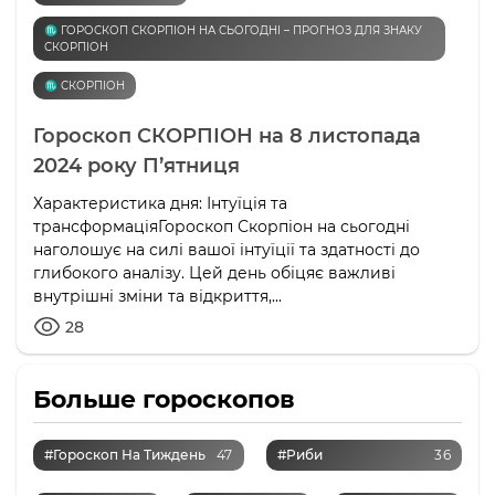
♏️ ГОРОСКОП СКОРПІОН НА СЬОГОДНІ – ПРОГНОЗ ДЛЯ ЗНАКУ
СКОРПІОН
♏️ СКОРПІОН
Гороскоп СКОРПІОН на 8 листопада
2024 року П’ятниця
Характеристика дня: Інтуїція та
трансформаціяГороскоп Скорпіон на сьогодні
наголошує на силі вашої інтуїції та здатності до
глибокого аналізу. Цей день обіцяє важливі
внутрішні зміни та відкриття,...
28
Больше гороскопов
#Гороскоп На Тиждень
47
#Риби
36