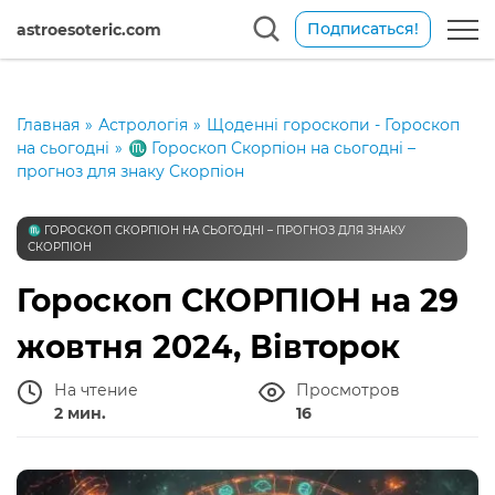
Подписаться!
astroesoteric.com
Главная
»
Астрологія
»
Щоденні гороскопи - Гороскоп
на сьогодні
»
♏️ Гороскоп Скорпіон на сьогодні –
прогноз для знаку Скорпіон
♏️ ГОРОСКОП СКОРПІОН НА СЬОГОДНІ – ПРОГНОЗ ДЛЯ ЗНАКУ
СКОРПІОН
Гороскоп СКОРПІОН на 29
жовтня 2024, Вівторок
На чтение
Просмотров
2 мин.
16