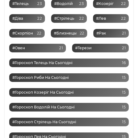
#Телець
23
#Водолій
23
#Козеріг
22
#Діва
22
#Стрілець
22
#Лев
22
#Скорпіон
22
#Близнецы
22
#Рак
21
#Овен
21
#Терези
21
#Гороскоп Телець На Сьогодні
16
#Гороскоп Риби На Сьогодні
15
#Гороскоп Козеріг На Сьогодні
15
#Гороскоп Водолій На Сьогодні
15
#Гороскоп Стрілець На Сьогодні
15
#Гороскоп Лев На Сьогодні
15