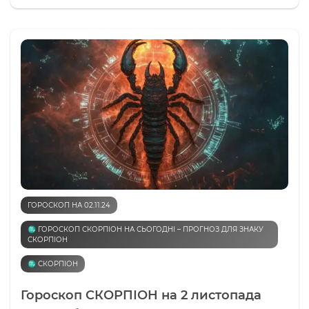
ГОРОСКОП НА 02.11.24
♏️ ГОРОСКОП СКОРПІОН НА СЬОГОДНІ – ПРОГНОЗ ДЛЯ ЗНАКУ
СКОРПІОН
♏️ СКОРПІОН
Гороскоп СКОРПІОН на 2 листопада