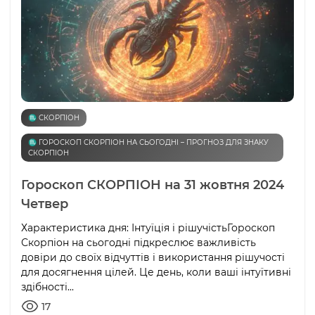
♏️ СКОРПІОН
♏️ ГОРОСКОП СКОРПІОН НА СЬОГОДНІ – ПРОГНОЗ ДЛЯ ЗНАКУ
СКОРПІОН
Гороскоп СКОРПІОН на 31 жовтня 2024
Четвер
Характеристика дня: Інтуїція і рішучістьГороскоп
Скорпіон на сьогодні підкреслює важливість
довіри до своїх відчуттів і використання рішучості
для досягнення цілей. Це день, коли ваші інтуїтивні
здібності...
17