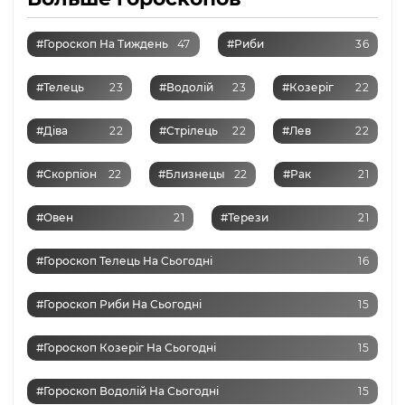
#Гороскоп На Тиждень
47
#Риби
36
#Телець
23
#Водолій
23
#Козеріг
22
#Діва
22
#Стрілець
22
#Лев
22
#Скорпіон
22
#Близнецы
22
#Рак
21
#Овен
21
#Терези
21
#Гороскоп Телець На Сьогодні
16
#Гороскоп Риби На Сьогодні
15
#Гороскоп Козеріг На Сьогодні
15
#Гороскоп Водолій На Сьогодні
15