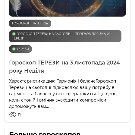
ГОРОСКОП НА 03.11.24
♎️ ГОРОСКОП ТЕРЕЗИ НА СЬОГОДНІ – ПРОГНОЗ ДЛЯ ЗНАКУ
ТЕРЕЗИ
♎️ ТЕРЕЗИ
Гороскоп ТЕРЕЗИ на 3 листопада 2024
року Неділя
Характеристика дня: Гармонія і балансГороскоп
Терези на сьогодні підкреслює вашу потребу в
гармонії та балансі у всіх сферах життя. Це день,
коли спокій і вміння знаходити компроміси
допоможуть вам...
11
Больше гороскопов