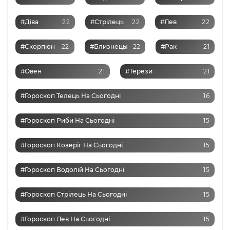
#Діва
22
#Стрілець
22
#Лев
22
#Скорпіон
22
#Близнецы
22
#Рак
21
#Овен
21
#Терези
21
#Гороскоп Телець На Сьогодні
16
#Гороскоп Риби На Сьогодні
15
#Гороскоп Козеріг На Сьогодні
15
#Гороскоп Водолій На Сьогодні
15
#Гороскоп Стрілець На Сьогодні
15
#Гороскоп Лев На Сьогодні
15