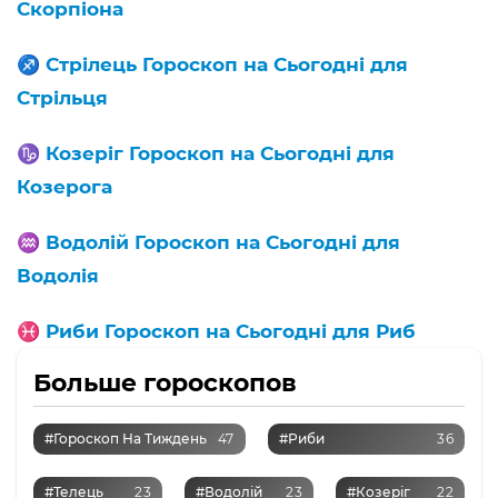
Скорпіона
♐️
Стрілець Гороскоп на Сьогодні для
Стрільця
♑️
Козеріг Гороскоп на Сьогодні для
Козерога
♒️
Водолій Гороскоп на Сьогодні для
Водолія
♓️
Риби Гороскоп на Сьогодні для Риб
Больше гороскопов
#Гороскоп На Тиждень
47
#Риби
36
#Телець
23
#Водолій
23
#Козеріг
22