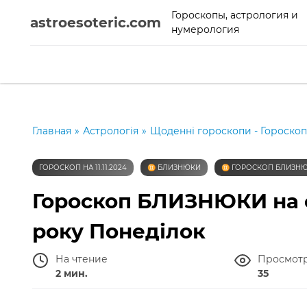
Гороскопы, астрология и
astroesoteric.com
нумерология
Главная
»
Астрологія
»
Щоденні гороскопи - Гороскоп
ГОРОСКОП НА 11.11.2024
♊️ БЛИЗНЮКИ
♊️ ГОРОСКОП БЛИЗНЮ
Гороскоп БЛИЗНЮКИ на с
року Понеділок
На чтение
Просмот
2 мин.
35