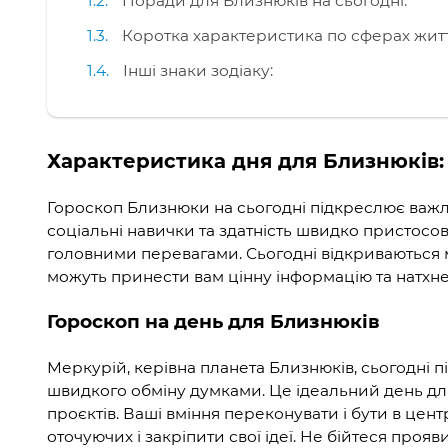
Поради для Близнюків на сьогодні:
Коротка характеристика по сферах жит
Інші знаки зодіаку:
Характеристика дня для Близнюків: 
Гороскоп Близнюки на сьогодні підкреслює важлив
соціальні навички та здатність швидко пристосо
головними перевагами. Сьогодні відкриваються м
можуть принести вам цінну інформацію та натхне
Гороскоп на день для Близнюків
Меркурій, керівна планета Близнюків, сьогодні п
швидкого обміну думками. Це ідеальний день дл
проєктів. Ваші вміння переконувати і бути в це
оточуючих і закріпити свої ідеї. Не бійтеся прояви