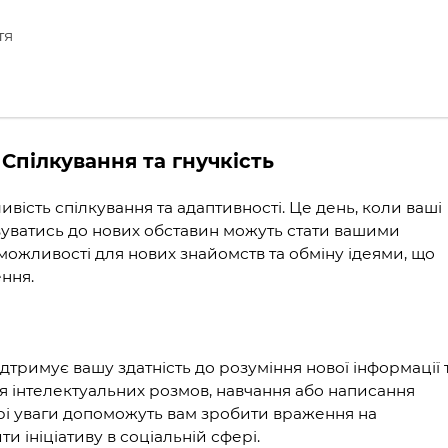
тя
Спілкування та гнучкість
ість спілкування та адаптивності. Це день, коли ваші
вуватись до нових обставин можуть стати вашими
ожливості для нових знайомств та обміну ідеями, що
ння.
ідтримує вашу здатність до розуміння нової інформації 
я інтелектуальних розмов, навчання або написання
нтрі уваги допоможуть вам зробити враження на
ти ініціативу в соціальній сфері.