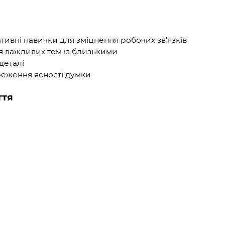
тивні навички для зміцнення робочих зв’язків
я важливих тем із близькими
деталі
реження ясності думки
ття