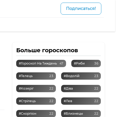
Подписаться!
Больше гороскопов
#Гороскоп На Тиждень
47
#Риби
36
#Телець
23
#Водолій
23
#Козеріг
22
#Діва
22
#Стрілець
22
#Лев
22
#Скорпіон
22
#Близнецы
22