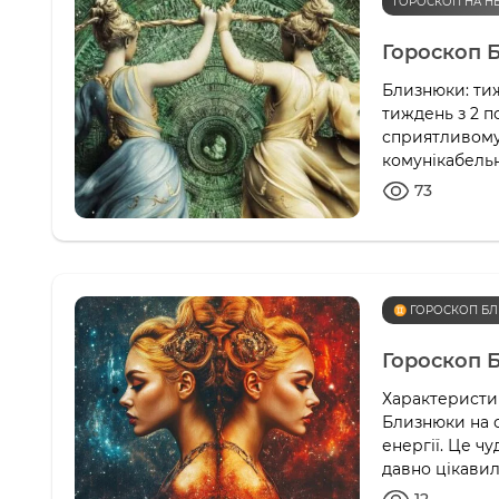
ГОРОСКОП НА Н
Гороскоп 
Близнюки: ти
тиждень з 2 п
сприятливому 
комунікабельн
73
♊️ ГОРОСКОП БЛ
Гороскоп 
Характеристик
Близнюки на с
енергії. Це ч
давно цікавил