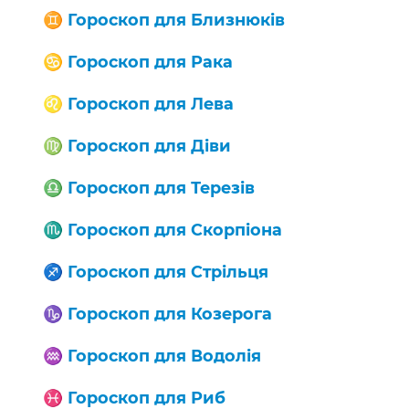
♊️
Гороскоп для Близнюків
♋️
Гороскоп для Рака
♌️
Гороскоп для Лева
♍️
Гороскоп для Діви
♎️
Гороскоп для Терезів
♏️
Гороскоп для Скорпіона
♐️
Гороскоп для Стрільця
♑️
Гороскоп для Козерога
♒️
Гороскоп для Водолія
♓️
Гороскоп для Риб