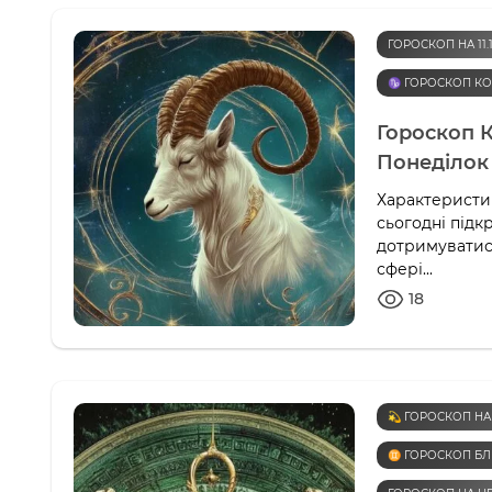
ГОРОСКОП НА 11.1
♑️ ГОРОСКОП КО
Гороскоп К
Понеділок
Характеристик
сьогодні підк
дотримуватися
сфері...
18
💫 ГОРОСКОП НА
♊️ ГОРОСКОП Б