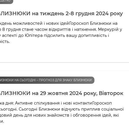
ЕДЕЛЮ
БЛИЗНЮКИ на тиждень 2-8 грудня 2024 року
ждень можливостей і нових ідейГороскоп Близнюки на
о 8 грудня стане часом відкриттів і натхнення. Меркурій у
аспекті до Юпітера підсилить вашу допитливість і
ість.
ИЗНЮКИ НА СЬОГОДНІ – ПРОГНОЗ ДЛЯ ЗНАКУ БЛИЗНЮКИ
БЛИЗНЮКИ на 29 жовтня 2024 року, Вівторок
а дня: Активне спілкування і нові контактиГороскоп
ьогодні. Сьогодні Близнюки відчують приплив соціальної
удовий день для нових знайомств і обговорення ідей, які
и.