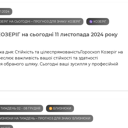
1.2024
ЗЕРІГ НА СЬОГОДНІ – ПРОГНОЗ ДЛЯ ЗНАКУ КОЗЕРІГ
♑️ КОЗЕРІГ
ОЗЕРІГ на сьогодні 11 листопада 2024 року
а дня: Стійкість та цілеспрямованістьГороскоп Козеріг на
реслює важливість вашої стійкості та здатності
 обраного шляху. Сьогодні ваші зусилля у професійній
 ТИЖДЕНЬ 02 - 08 ГРУДНЯ
♊️ БЛИЗНЮКИ
ЛИЗНЮКИ НА ТИЖДЕНЬ – ПРОГНОЗ ДЛЯ ЗНАКУ БЛИЗНЮКИ