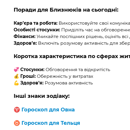
Поради для Близнюків на сьогодні:
Кар’єра та робота:
Використовуйте свої комуніка
Особисті стосунки:
Приділіть час на обговоренн
Фінанси:
Уникайте поспішних рішень, оцініть всі 
Здоров’я:
Включіть розумову активність для збе
Коротка характеристика по сферах жи
💞
Стосунки:
Обговорення та відкритість
💰
Гроші:
Обережність у витратах
💪
Здоров’я:
Розумова активність
Інші знаки зодіаку:
♈️
Гороскоп для Овна
♉️
Гороскоп для Тельця