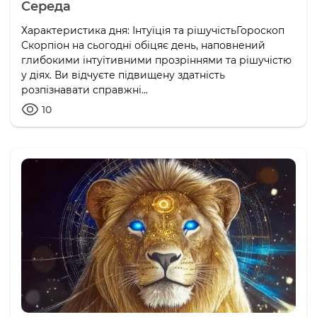
Середа
Характеристика дня: Інтуїція та рішучістьГороскоп
Скорпіон на сьогодні обіцяє день, наповнений
глибокими інтуїтивними прозріннями та рішучістю
у діях. Ви відчуєте підвищену здатність
розпізнавати справжні...
10