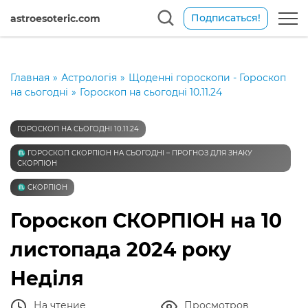
Подписаться!
astroesoteric.com
Главная
»
Астрологія
»
Щоденні гороскопи - Гороскоп
на сьогодні
»
Гороскоп на сьогодні 10.11.24
ГОРОСКОП НА СЬОГОДНІ 10.11.24
♏️ ГОРОСКОП СКОРПІОН НА СЬОГОДНІ – ПРОГНОЗ ДЛЯ ЗНАКУ
СКОРПІОН
♏️ СКОРПІОН
Гороскоп СКОРПІОН на 10
листопада 2024 року
Неділя
На чтение
Просмотров