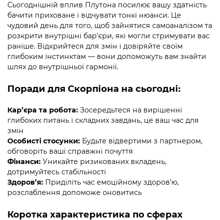
Сьогоднішній вплив Плутона посилює вашу здатність
бачити приховане і відчувати тонкі нюанси. Це
чудовий день для того, щоб зайнятися самоаналізом та
розкрити внутрішні бар’єри, які могли стримувати вас
раніше. Відкрийтеся для змін і довіряйте своїм
глибоким інстинктам — вони допоможуть вам знайти
шлях до внутрішньої гармонії.
Поради для Скорпіона на сьогодні:
Кар’єра та робота:
Зосередьтеся на вирішенні
глибоких питань і складних завдань, це ваш час для
змін
Особисті стосунки:
Будьте відвертими з партнером,
обговоріть ваші справжні почуття
Фінанси:
Уникайте ризикованих вкладень,
дотримуйтесь стабільності
Здоров’я:
Приділіть час емоційному здоров’ю,
розслаблення допоможе оновитись
Коротка характеристика по сферах