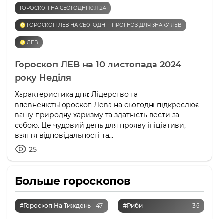
ГОРОСКОП НА СЬОГОДНІ 10.11.24
♌️ ГОРОСКОП ЛЕВ НА СЬОГОДНІ – ПРОГНОЗ ДЛЯ ЗНАКУ ЛЕВ
♌️ ЛЕВ
Гороскоп ЛЕВ на 10 листопада 2024
року Неділя
Характеристика дня: Лідерство та
впевненістьГороскоп Лева на сьогодні підкреслює
вашу природну харизму та здатність вести за
собою. Це чудовий день для прояву ініціативи,
взяття відповідальності та...
25
Больше гороскопов
#Гороскоп На Тиждень
47
#Риби
36