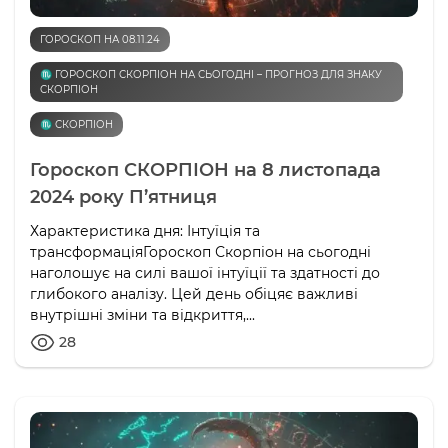
ГОРОСКОП НА 08.11.24
♏️ ГОРОСКОП СКОРПІОН НА СЬОГОДНІ – ПРОГНОЗ ДЛЯ ЗНАКУ
СКОРПІОН
♏️ СКОРПІОН
Гороскоп СКОРПІОН на 8 листопада
2024 року П’ятниця
Характеристика дня: Інтуїція та
трансформаціяГороскоп Скорпіон на сьогодні
наголошує на силі вашої інтуїції та здатності до
глибокого аналізу. Цей день обіцяє важливі
внутрішні зміни та відкриття,...
28