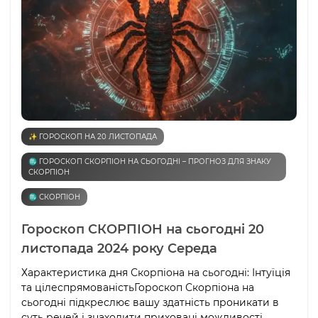
✨ ГОРОСКОП НА 20 ЛИСТОПАДА
♏️ ГОРОСКОП СКОРПІОН НА СЬОГОДНІ – ПРОГНОЗ ДЛЯ ЗНАКУ
СКОРПІОН
♏️ СКОРПІОН
Гороскоп СКОРПІОН на сьогодні 20
листопада 2024 року Середа
Характеристика дня Скорпіона на сьогодні: Інтуїція
та цілеспрямованістьГороскоп Скорпіона на
сьогодні підкреслює вашу здатність проникати в
суть речей і знаходити приховані можливості.