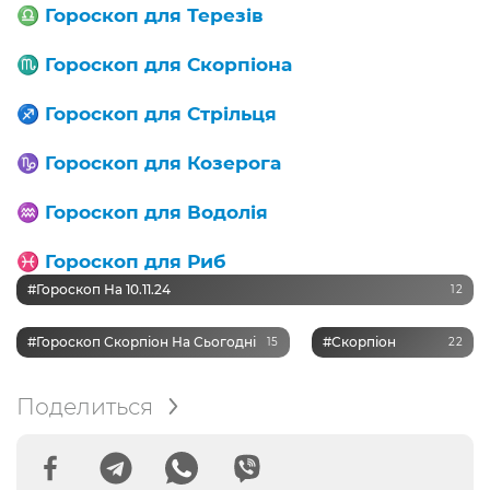
♎️
Гороскоп для Терезів
♏️
Гороскоп для Скорпіона
♐️
Гороскоп для Стрільця
♑️
Гороскоп для Козерога
♒️
Гороскоп для Водолія
♓️
Гороскоп для Риб
#Гороскоп На 10.11.24
12
#Гороскоп Скорпіон На Сьогодні
#Скорпіон
15
22
Поделиться