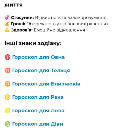
життя
💞
Стосунки:
Відвертість та взаєморозуміння
💰
Гроші:
Обережність у фінансових рішеннях
💪
Здоров’я:
Емоційне відновлення
Інші знаки зодіаку:
♈️
Гороскоп для Овна
♉️
Гороскоп для Тельця
♊️
Гороскоп для Близнюків
♋️
Гороскоп для Рака
♌️
Гороскоп для Лева
♍️
Гороскоп для Діви