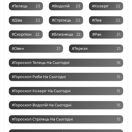
#Телець
23
#Водолій
23
#Козеріг
22
#Діва
22
#Стрілець
22
#Лев
22
#Скорпіон
22
#Близнецы
22
#Рак
21
#Овен
21
#Терези
21
#Гороскоп Телець На Сьогодні
16
#Гороскоп Риби На Сьогодні
15
#Гороскоп Козеріг На Сьогодні
15
#Гороскоп Водолій На Сьогодні
15
#Гороскоп Стрілець На Сьогодні
15